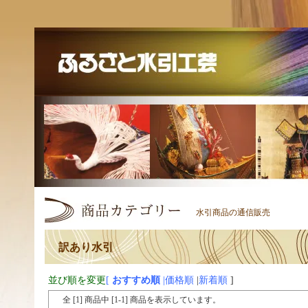
水引商品の通信販売
訳あり水引
並び順を変更
[
おすすめ順
|
価格順
|
新着順
]
全 [
1
] 商品中 [
1
-
1
] 商品を表示しています。