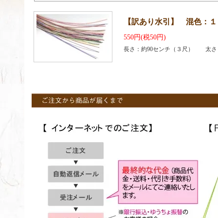
【訳あり水引】 混色：１
550円(税50円)
長さ：約90センチ（３尺） 太