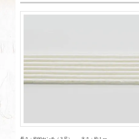
長さ：約90センチ（３尺） 太さ：約１㎜