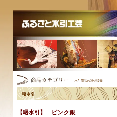
水引商品の通信販売
曙水引
【曙水引】 ピンク銀