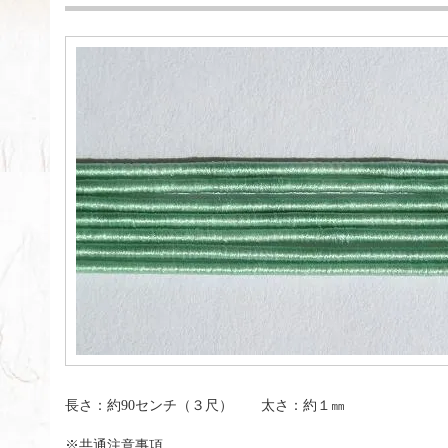
長さ：約90センチ（３尺） 太さ：約１㎜
※共通注意事項