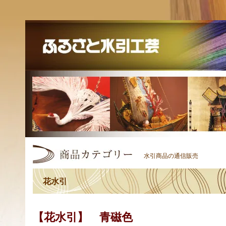
水引商品の通信販売
花水引
【花水引】 青磁色